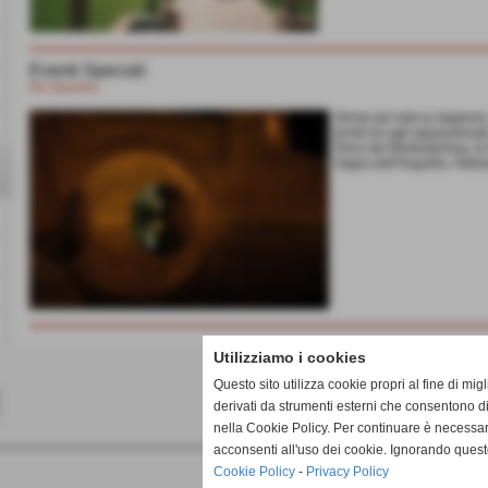
Eventi Speciali
Per Divertirsi
Ormai per tuta la stagione
turisti ed agli appassionati
Fiera del Birdwatching, l
Sagra dell'Anguilla, Hall
Utilizziamo i cookies
Questo sito utilizza cookie propri al fine di mi
derivati da strumenti esterni che consentono di
nella Cookie Policy. Per continuare è necessa
acconsenti all'uso dei cookie. Ignorando quest
Cookie Policy
-
Privacy Policy