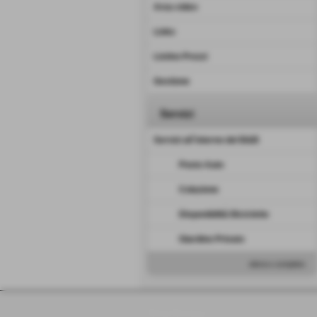
Area video
Links
Listino Prezzi
Gestione
Servizi
Servizi all´interno del B&B
Posto Auto
Colazione
Disponibilità Biciclette
Giardino Privato
elenco completo
Silvia Bonazza