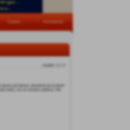
Camere
Prenotazioni
risultati: 1-2 / 2
 giochi più famosi, divertenti ed eccitanti
mesi estivi, con un servizio autobus. Info