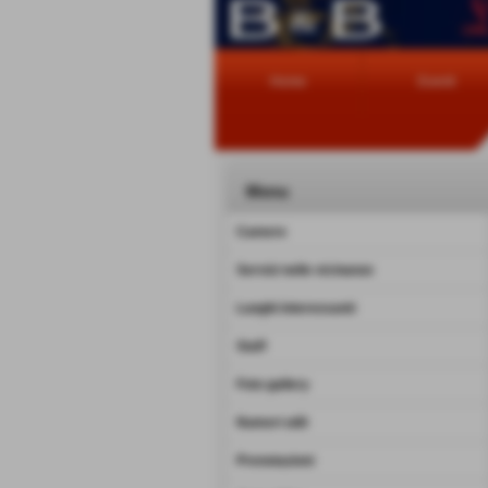
Home
Eventi
Menu
Camere
Servizi nelle vicinanze
Luoghi interessanti
Staff
Foto gallery
Numeri utili
Prenotazioni