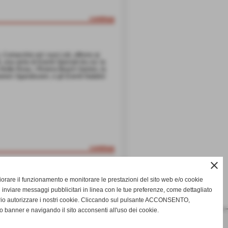
continua
, Comacchio ed i suoi Lidi, offrono ai
, una serie di Eventi Speciali tra cui: la
a Notte Rosa, i Riviera Beach Games, la
oween Sgarabusen, e gli Eventi Natalizi
continua
close
gliorare il funzionamento e monitorare le prestazioni del sito web e/o cookie
 inviare messaggi pubblicitari in linea con le tue preferenze, come dettagliato
rio autorizzare i nostri cookie. Cliccando sul pulsante ACCONSENTO,
o banner e navigando il sito acconsenti all'uso dei cookie.